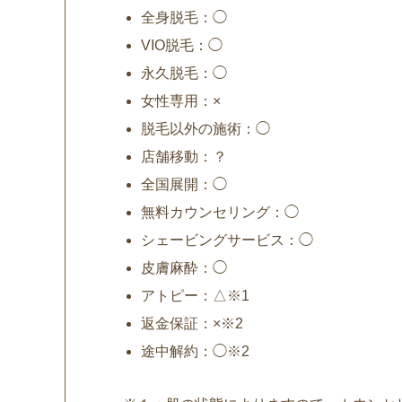
全身脱毛：◯
VIO脱毛：◯
永久脱毛：◯
女性専用：×
脱毛以外の施術：◯
店舗移動：？
全国展開：◯
無料カウンセリング：◯
シェービングサービス：◯
皮膚麻酔：◯
アトピー：△※1
返金保証：×※2
途中解約：◯※2